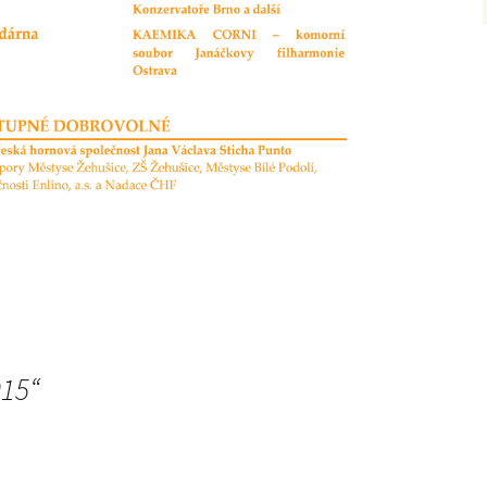
015
“