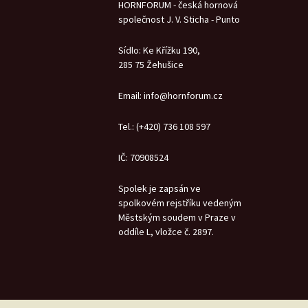
HORNFORUM - česká hornová
společnost J. V. Sticha - Punto
Sídlo: Ke Křížku 190,
285 75 Žehušice
Email: info@hornforum.cz
Tel.: (+420) 736 108 597
IČ: 70908524
Spolek je zapsán ve
spolkovém rejstříku vedeným
Městským soudem v Praze v
oddíle L, vložce č. 2897.