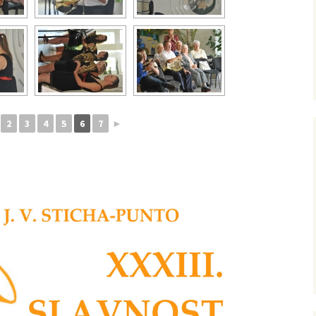
2
3
4
5
6
7
►