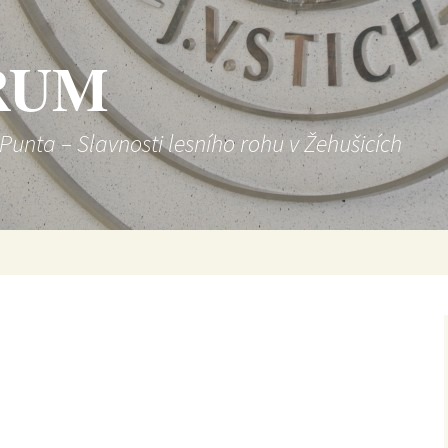
RUM
-Punta – Slavnosti lesního rohu v Žehušicích
[SHOW SLIDESHOW]