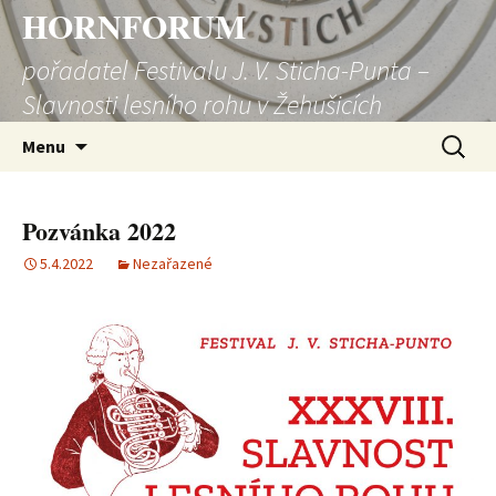
HORNFORUM
pořadatel Festivalu J. V. Sticha-Punta –
Slavnosti lesního rohu v Žehušicích
Přejít
Vyhledá
Menu
k
obsahu
webu
Pozvánka 2022
5.4.2022
Nezařazené