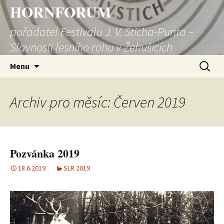
HORNFORUM
pořadatel Festivalu J. V. Sticha-Punta –
Slavnosti lesního rohu v Žehušicích
Přejít
Vyhledá
Menu
k
obsahu
webu
Archiv pro měsíc: Červen 2019
Pozvánka 2019
18.6.2019
SLR 2019