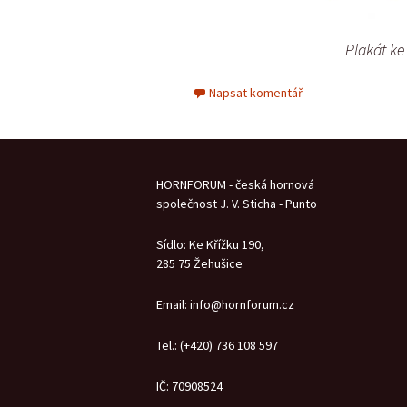
Plakát ke
Napsat komentář
HORNFORUM - česká hornová
společnost J. V. Sticha - Punto
Sídlo: Ke Křížku 190,
285 75 Žehušice
Email: info@hornforum.cz
Tel.: (+420) 736 108 597
IČ: 70908524