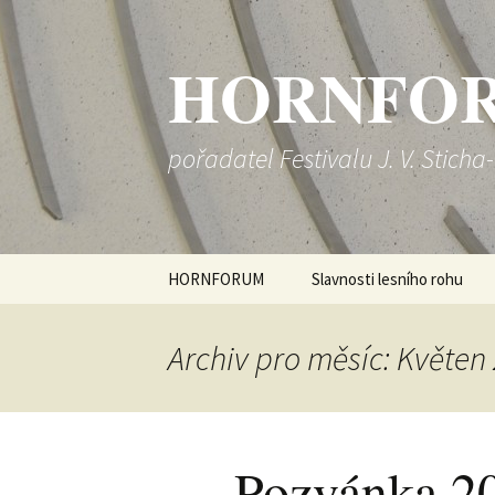
HORNFO
pořadatel Festivalu J. V. Sticha
Přejít
HORNFORUM
Slavnosti lesního rohu
k
obsahu
Kontakt
SLR 2017
webu
Archiv pro měsíc: Květen
SLR 2016
SLR 2015
Pozvánka 2
SLR 2014