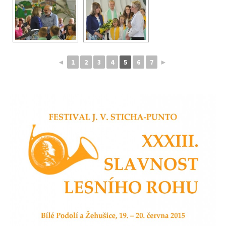
◄
1
2
3
4
5
6
7
►