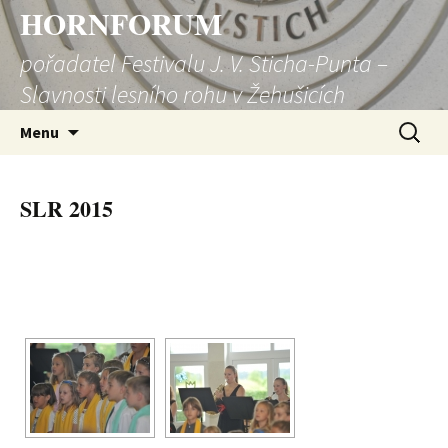
HORNFORUM
pořadatel Festivalu J. V. Sticha-Punta –
Slavnosti lesního rohu v Žehušicích
Přejít
Vyhledá
Menu
k
obsahu
webu
SLR 2015
[SHOW SLIDESHOW]