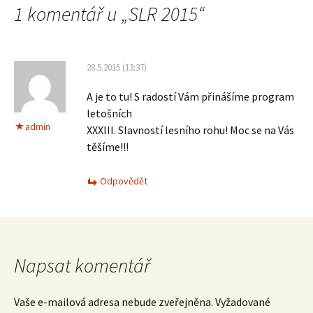
1 komentář u „
SLR 2015
“
28.5.2015 (13:37)
A je to tu! S radostí Vám přinášíme program
letošních
admin
XXXIII. Slavností lesního rohu! Moc se na Vás
těšíme!!!
Odpovědět
Napsat komentář
Vaše e-mailová adresa nebude zveřejněna.
Vyžadované