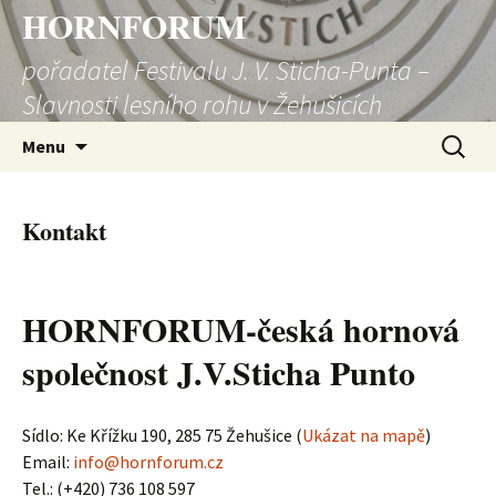
HORNFORUM
pořadatel Festivalu J. V. Sticha-Punta –
Slavnosti lesního rohu v Žehušicích
Přejít
Vyhledá
Menu
k
obsahu
webu
Kontakt
HORNFORUM-česká hornová
společnost J.V.Sticha Punto
Sídlo: Ke Křížku 190, 285 75 Žehušice (
Ukázat na mapě
)
Email:
info@hornforum.cz
Tel.: (+420) 736 108 597