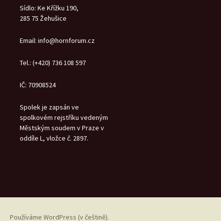
Sídlo: Ke Křížku 190,
285 75 Žehušice
Email: info@hornforum.cz
Tel.: (+420) 736 108 597
IČ: 70908524
Spolek je zapsán ve
spolkovém rejstříku vedeným
Městským soudem v Praze v
oddíle L, vložce č. 2897.
Používáme WordPress (v češtině).