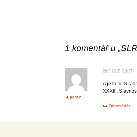
1 komentář u „
SLR
28.5.2015 (13:37)
A je to tu! S r
XXXIII. Slavnos
admin
Odpovědět