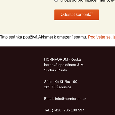
Uložit do prohlížeče jméno, e
Tato stránka používá Akismet k omezení spamu.
Podívejte se, 
HORNFORUM - česká
hornová společnost J. V.
Sticha - Punto
Sídlo: Ke Křížku 190,
285 75 Žehušice
Email: info@hornforum.cz
Tel.: (+420) 736 108 597