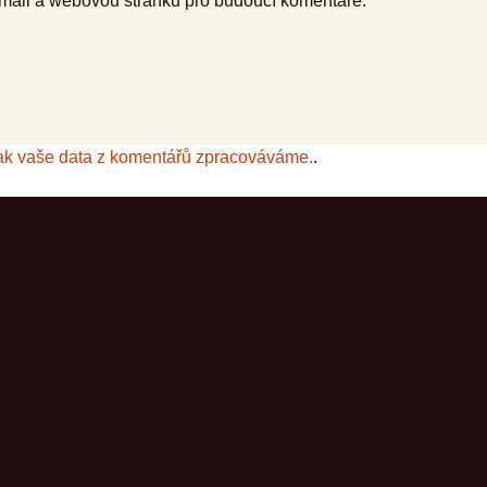
-mail a webovou stránku pro budoucí komentáře.
jak vaše data z komentářů zpracováváme.
.