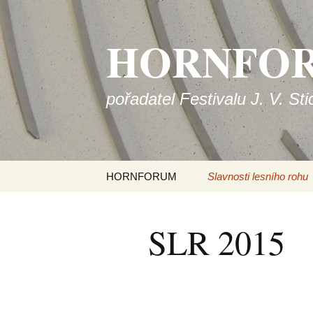
HORNFO
pořadatel Festivalu J. V. St
Přejít
HORNFORUM
Slavnosti lesního rohu
k
obsahu
Kontakt
SLR 2017
webu
SLR 2015
SLR 2016
SLR 2015
SLR 2014