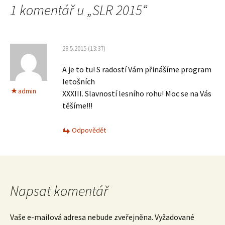
1 komentář u „
SLR 2015
“
28.5.2015 (13:37)
A je to tu! S radostí Vám přinášíme program
letošních
admin
XXXIII. Slavností lesního rohu! Moc se na Vás
těšíme!!!
Odpovědět
Napsat komentář
Vaše e-mailová adresa nebude zveřejněna.
Vyžadované