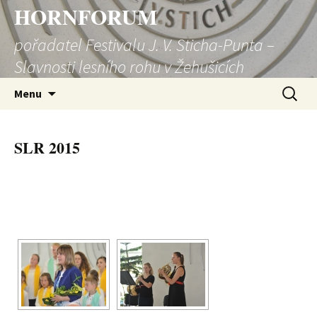
HORNFORUM
pořadatel Festivalu J. V. Sticha-Punta –
Slavnosti lesního rohu v Žehušicích
Přejít
Vyhledá
Menu
k
obsahu
webu
SLR 2015
[SHOW SLIDESHOW]