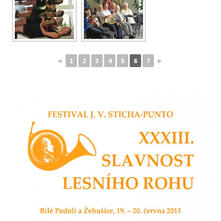
◄
1
2
3
4
5
6
7
►