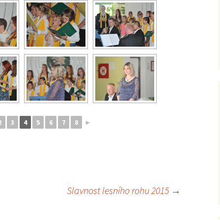
2
3
4
5
6
7
8
►
Slavnost lesního rohu 2015
→