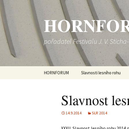
HORNFO
pořadatel Festivalu J. V. Sticha
Přejít
HORNFORUM
Slavnosti lesního rohu
k
obsahu
Kontakt
SLR 2017
webu
Slavnost le
SLR 2016
SLR 2015
14.9.2014
SLR 2014
SLR 2014
XXXII. Slavnost lesního rohu 2014 p