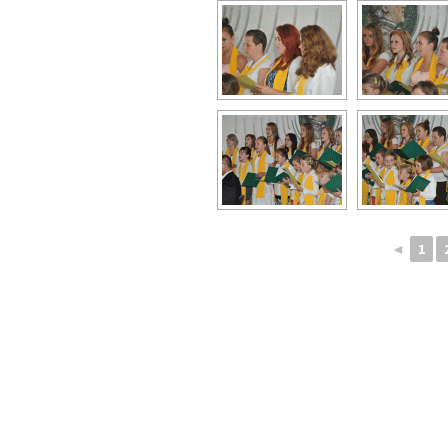
◄
1
Navigace