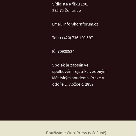
Sídlo: Ke Křížku 190,
285 75 Žehušice
Email: info@hornforum.cz
Tel.: (+420) 736 108 597
IČ: 70908524
Spolek je zapsán ve
spolkovém rejstříku vedeným
Městským soudem v Praze v
oddíle L, vložce č. 2897.
Používáme WordPress (v češtině).