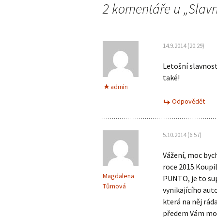
2 komentáře u „
Slavn
pro
příspěvky
14.9.2014 (20:29)
Letošní slavnost
také!
admin
Odpovědět
5.10.2014 (6:57)
Vážení, moc bych
roce 2015.Koupil
Magdalena
PUNTO, je to su
Tůmová
vynikajícího aut
která na něj rád
předem Vám moc 