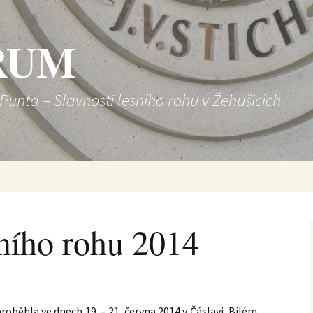
RUM
-Punta – Slavnosti lesního rohu v Žehušicích
sního rohu 2014
roběhla ve dnech 19. – 21. června 2014 v Čáslavi, Bílém