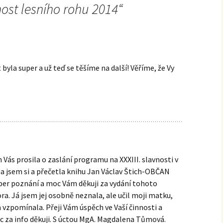
ost lesního rohu 2014
“
 byla super a už teď se těšíme na další! Věříme, že Vy
 Vás prosila o zaslání programu na XXXIII. slavnosti v
a jsem si a přečetla knihu Jan Václav Štich-OBČAN
per poznání a moc Vám děkuji za vydání tohoto
ora. Já jsem jej osobně neznala, ale učil moji matku,
a vzpomínala. Přeji Vám úspěch ve Vaší činnosti a
za info děkuji. S úctou MgA. Magdalena Tůmová.