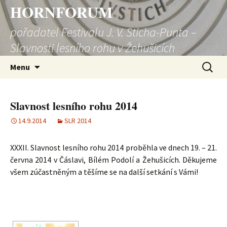
HORNFORUM
pořadatel Festivalu J. V. Sticha-Punta –
Slavnosti lesního rohu v Žehušicích
Přejít
Vyhledá
Menu
k
obsahu
webu
Slavnost lesního rohu 2014
14.9.2014
SLR 2014
XXXII. Slavnost lesního rohu 2014 proběhla ve dnech 19. – 21.
června 2014 v Čáslavi, Bílém Podolí a Žehušicích. Děkujeme
všem zúčastněným a těšíme se na další setkání s Vámi!
ZOBRAZIT PREZENTACI