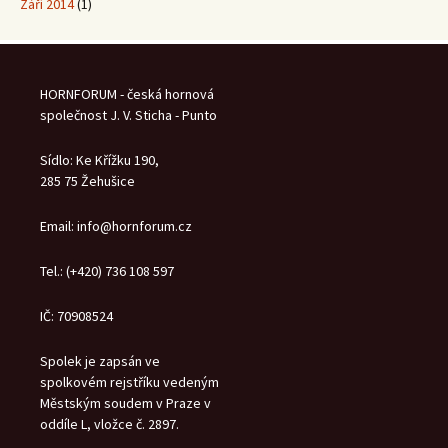
Září 2014
(1)
HORNFORUM - česká hornová
společnost J. V. Sticha - Punto
Sídlo: Ke Křížku 190,
285 75 Žehušice
Email: info@hornforum.cz
Tel.: (+420) 736 108 597
IČ: 70908524
Spolek je zapsán ve
spolkovém rejstříku vedeným
Městským soudem v Praze v
oddíle L, vložce č. 2897.