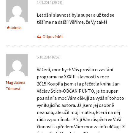
14.9.2014 (20:29)
Letošní slavnost byla super a už teď se
těšíme na další! Věříme, že Vy také!
admin
Odpovědět
5.10.2014 (6:57)
Vážení, moc bych Vás prosila o zaslání
programu na XXXIII. slavnosti v roce
Magdalena
2015.Koupila jsem si a přečetla knihu Jan
Tůmová
Václav Štich-OBČAN PUNTO, je to super
poznání a moc Vám děkuji za vydání tohoto
vynikajícího autora. Já jsem jej osobně
neznala, ale učil moji matku, která na něj
ráda vzpomínala. Přeji Vám úspěch ve Vaší
činnosti a předem Vám moc za info děkuji. S