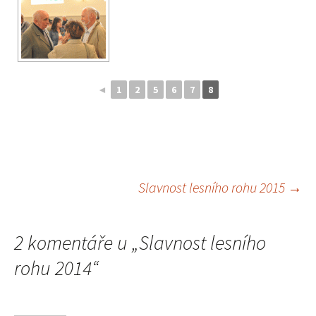
◄
1
2
5
6
7
8
Slavnost lesního rohu 2015
→
Navigace
2 komentáře u „
Slavnost lesního
pro
rohu 2014
“
příspěvky