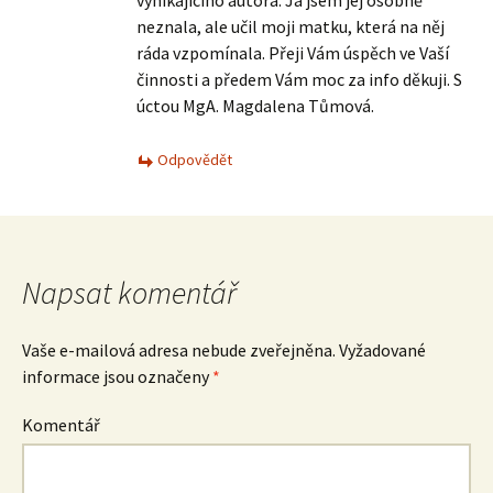
vynikajícího autora. Já jsem jej osobně
neznala, ale učil moji matku, která na něj
ráda vzpomínala. Přeji Vám úspěch ve Vaší
činnosti a předem Vám moc za info děkuji. S
úctou MgA. Magdalena Tůmová.
Odpovědět
Napsat komentář
Vaše e-mailová adresa nebude zveřejněna.
Vyžadované
informace jsou označeny
*
Komentář