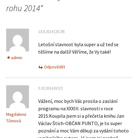
pro
rohu 2014
“
příspěvky
14.9.2014 (20:29)
Letošní slavnost byla super a už teď se
těšíme na další! Věříme, že Vy také!
admin
Odpovědět
5.10.2014 (6:57)
Vážení, moc bych Vás prosila o zaslání
programu na XXXIII. slavnosti v roce
Magdalena
2015.Koupila jsem si a přečetla knihu Jan
Tůmová
Václav Štich-OBČAN PUNTO, je to super
poznání a moc Vám děkuji za vydání tohoto