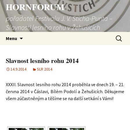
HORNFORUM
pořadatel Festivalu J. V. Sticha-Punta –
Slavnosti lesního rohu v Žehušicích
Přejít
Vyhledá
Menu
k
obsahu
webu
Slavnost lesního rohu 2014
14.9.2014
SLR 2014
XXXII. Slavnost lesního rohu 2014 proběhla ve dnech 19. – 21.
června 2014 v Čáslavi, Bílém Podolí a Žehušicích. Děkujeme
všem zúčastněným a těšíme se na další setkání s Vámi!
ZOBRAZIT PREZENTACI