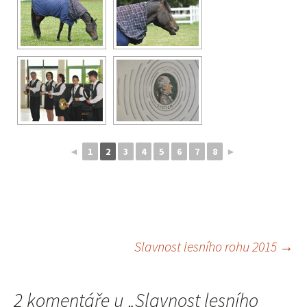
◄
1
2
3
4
5
6
7
8
►
Slavnost lesního rohu 2015
→
Navigace
2 komentáře u „
Slavnost lesního