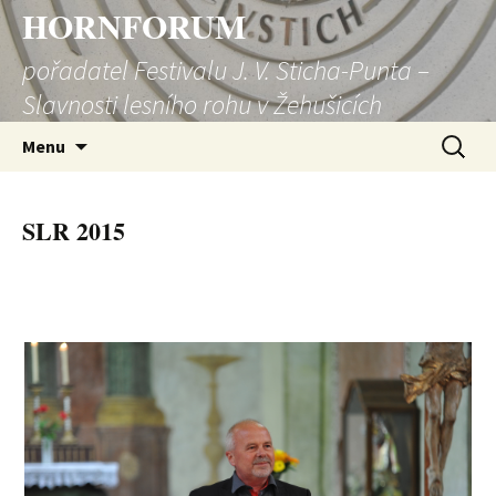
HORNFORUM
pořadatel Festivalu J. V. Sticha-Punta –
Slavnosti lesního rohu v Žehušicích
Přejít
Vyhledá
Menu
k
obsahu
webu
SLR 2015