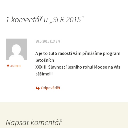
1 komentář u „
SLR 2015
“
28.5.2015 (13:37)
A je to tu! S radostí Vám přinášíme program
letošních
admin
XXXIII. Slavností lesního rohu! Moc se na Vás
těšíme!!!
Odpovědět
Napsat komentář