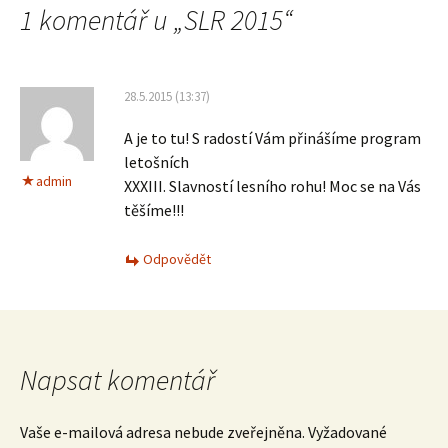
1 komentář u „
SLR 2015
“
28.5.2015 (13:37)
A je to tu! S radostí Vám přinášíme program
letošních
admin
XXXIII. Slavností lesního rohu! Moc se na Vás
těšíme!!!
Odpovědět
Napsat komentář
Vaše e-mailová adresa nebude zveřejněna.
Vyžadované