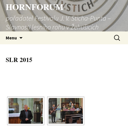
HORNFORUM
pořadatel Festivalu J. V. Sticha-Punta –
Slavnosti lesního rohu v Žehušicích
Přejít
Vyhledá
Menu
k
obsahu
webu
SLR 2015
[SHOW SLIDESHOW]