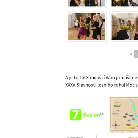
◄
A je to tu! S radostí Vám přináším
XXXV. Slavností lesního rohu! Moc s