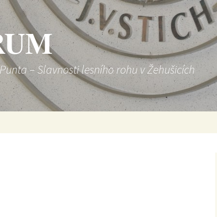
RUM
-Punta – Slavnosti lesního rohu v Žehušicích
[SHOW SLIDESHOW]