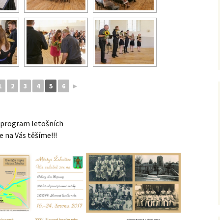
1
2
3
4
5
6
►
e program letošních
e na Vás těšíme!!!