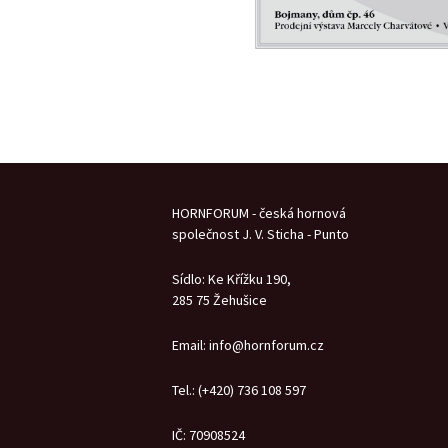
HORNFORUM - česká hornová
společnost J. V. Sticha - Punto
Sídlo: Ke Křížku 190,
285 75 Žehušice
Email: info@hornforum.cz
Tel.: (+420) 736 108 597
IČ: 70908524