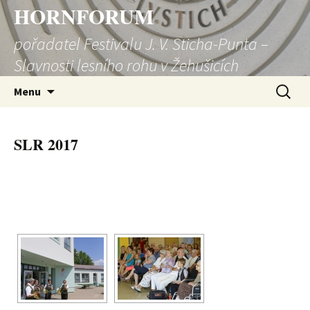
HORNFORUM
pořadatel Festivalu J. V. Sticha-Punta –
Slavnosti lesního rohu v Žehušicích
Přejít
Vyhledá
Menu
k
obsahu
webu
SLR 2017
[SHOW SLIDESHOW]