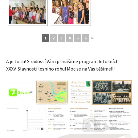
1
2
3
4
5
6
►
A je to tu! S radostí Vám přinášíme program letošních
XXXV. Slavností lesního rohu! Moc se na Vás těšíme!!!