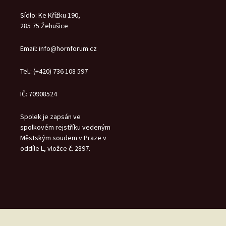
Sídlo: Ke Křížku 190,
285 75 Žehušice
Email: info@hornforum.cz
Tel.: (+420) 736 108 597
IČ: 70908524
Spolek je zapsán ve
spolkovém rejstříku vedeným
Městským soudem v Praze v
oddíle L, vložce č. 2897.