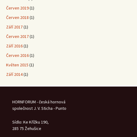
Červen 2019
(1)
Červen 2018
(1)
Září 2017
(1)
Červen 2017
(1)
Září 2016
(1)
Červen 2016
(1)
Květen 2015
(1)
Září 2014
(1)
HORNFORUM - česká hornová
společnost J. V. Sticha - Punto
Sídlo: Ke Křížku 190,
285 75 Žehušice