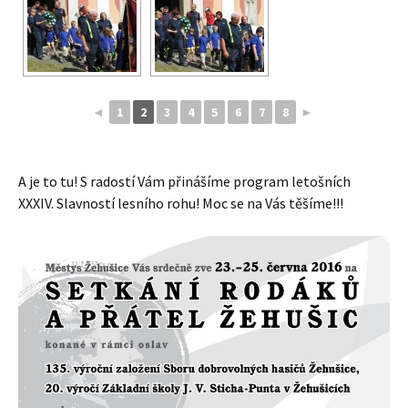
◄
1
2
3
4
5
6
7
8
►
A je to tu! S radostí Vám přinášíme program letošních
XXXIV. Slavností lesního rohu! Moc se na Vás těšíme!!!