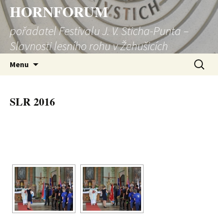
HORNFORUM
pořadatel Festivalu J. V. Sticha-Punta –
Slavnosti lesního rohu v Žehušicích
Přejít
Vyhledá
Menu
k
obsahu
webu
SLR 2016
[SHOW SLIDESHOW]